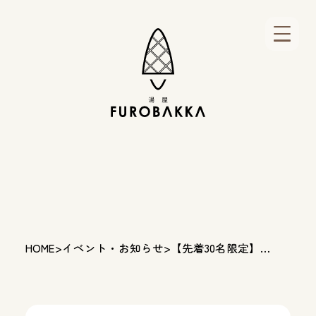
HOME
>
イベント・お知らせ
>
【先着30名限定】富
山グラウジーズ 野﨑
選手スペシャルラン
チトーク開催