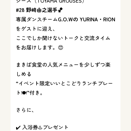
ジーズ（TOYAMA GROUSES）
#28 野﨑由之選手
🏀
専属ダンスチーム
G.O.Wの YURINA・RION
をゲストに迎え、
ここでしか聞けないトークと交流タイム
をお届けします。😍
まきば食堂の人気メニューを少しずつ楽
しめる
“イベント限定いいとこどりランチプレー
ト🍽️”付き。
さらに、
✔️ 入浴券♨️プレゼント